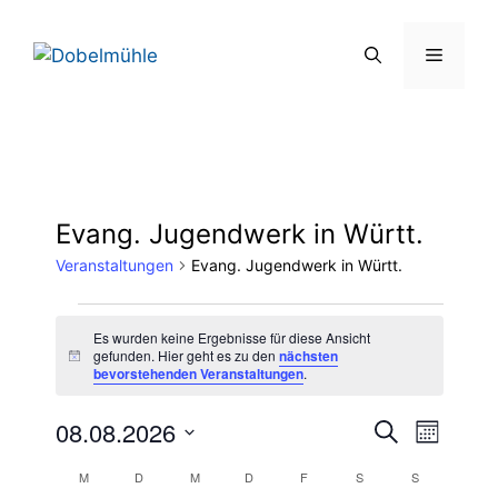
Zum
Inhalt
Menü
springen
Evang. Jugendwerk in Württ.
Veranstaltungen
Evang. Jugendwerk in Württ.
Veranstaltungen
Es wurden keine Ergebnisse für diese Ansicht
gefunden. Hier geht es zu den
nächsten
H
bevorstehenden Veranstaltungen
.
i
n
w
V
08.08.2026
V
S
e
M
u
i
D
e
o
s
e
c
K
M
MONTAG
D
DIENSTAG
M
MITTWOCH
D
DONNERSTAG
F
FREITAG
S
SAMSTAG
S
SONNTAG
n
a
h