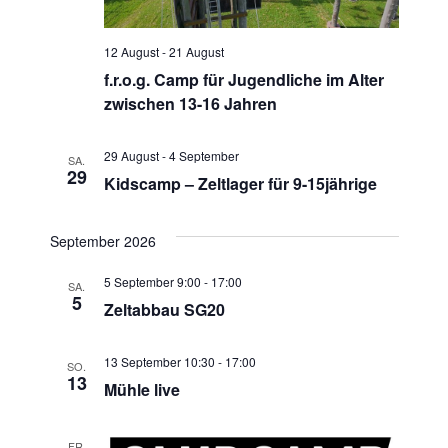
l
a
t
e
l
n
12 August
-
21 August
a
t
.
f.r.o.g. Camp für Jugendliche im Alter
zwischen 13-16 Jahren
l
u
n
t
29 August
-
4 September
SA.
29
g
Kidscamp – Zeltlager für 9-15jährige
u
A
n
September 2026
n
g
s
5 September 9:00
-
17:00
SA.
5
Zeltabbau SG20
i
e
c
n
13 September 10:30
-
17:00
SO.
13
h
Mühle live
S
t
FR.