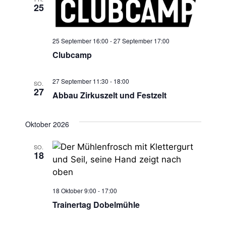
u
e
25
n
c
-
h
25 September 16:00
-
27 September 17:00
N
Clubcamp
e
a
27 September 11:30
-
18:00
u
SO.
v
27
Abbau Zirkuszelt und Festzelt
n
i
g
Oktober 2026
d
a
A
SO.
18
t
n
i
s
o
18 Oktober 9:00
-
17:00
Trainertag Dobelmühle
n
i