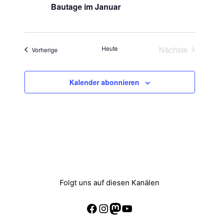
Bautage im Januar
a
t
Heute
Nächste
Veranstaltungen
Vorherige
i
Veranstaltun
o
Kalender abonnieren
n
Folgt uns auf diesen Kanälen
Facebook
Instagram
Mastodon
YouTube