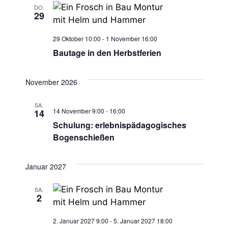
c
DO.
29
h
29 Oktober 10:00
-
1 November 16:00
t
Bautage in den Herbstferien
e
November 2026
n
SA.
,
14 November 9:00
-
16:00
14
Schulung: erlebnispädagogisches
N
Bogenschießen
a
Januar 2027
v
SA.
2
i
g
2. Januar 2027 9:00
-
5. Januar 2027 18:00