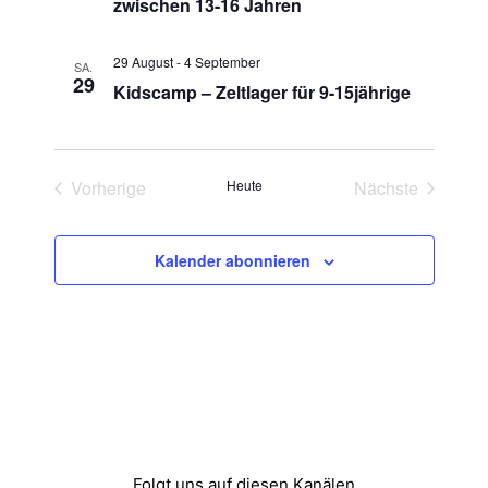
zwischen 13-16 Jahren
n
s
ä
t
h
s
29 August
-
4 September
SA.
l
a
29
Kidscamp – Zeltlager für 9-15jährige
t
e
l
n
a
t
.
Vorherige
Heute
Nächste
l
u
Veranstaltungen
Veranstaltun
n
t
Kalender abonnieren
g
u
A
n
n
g
s
i
e
c
n
Folgt uns auf diesen Kanälen