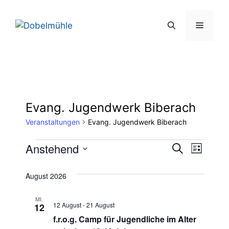
Zum
Inhalt
Menü
springen
Evang. Jugendwerk Biberach
Veranstaltungen
Evang. Jugendwerk Biberach
Veranstaltungen
V
Anstehend
V
S
L
u
D
e
i
e
c
s
a
August 2026
h
r
t
t
r
e
e
a
MI.
u
12 August
-
21 August
12
a
m
n
f.r.o.g. Camp für Jugendliche im Alter
w