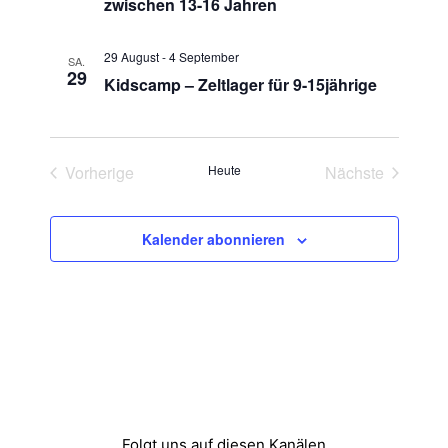
zwischen 13-16 Jahren
n
s
ä
t
h
s
29 August
-
4 September
SA.
l
a
29
Kidscamp – Zeltlager für 9-15jährige
t
e
l
n
a
t
.
Vorherige
Heute
Nächste
l
u
Veranstaltungen
Veranstaltun
n
t
Kalender abonnieren
g
u
A
n
n
g
s
i
e
c
n
Folgt uns auf diesen Kanälen