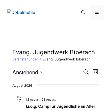
Zum
Inhalt
Menü
springen
Evang. Jugendwerk Biberach
Veranstaltungen
Evang. Jugendwerk Biberach
Veranstaltungen
V
Anstehend
V
S
L
u
D
e
i
e
c
s
a
August 2026
h
r
t
t
r
e
e
a
MI.
u
12 August
-
21 August
12
a
m
n
f.r.o.g. Camp für Jugendliche im Alter
w