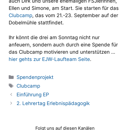
auch Dirk und unsere ehemaligen FSJlerinnen,
Ellen und Simone, am Start. Sie starten für das
Clubcamp
, das vom 21.-23. September auf der
Dobelmühle stattfindet.
Ihr könnt die drei am Sonntag nicht nur
anfeuern, sondern auch durch eine Spende für
das Clubcamp motivieren und unterstützen …
hier gehts zur EJW-Laufteam Seite
.
Kategorien
Spendenprojekt
Schlagwörter
Clubcamp
Einführung EP
2. Lehrertag Erlebnispädagogik
Folgt uns auf diesen Kanälen