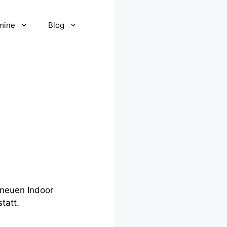
mine
Blog
 neuen Indoor
tatt.