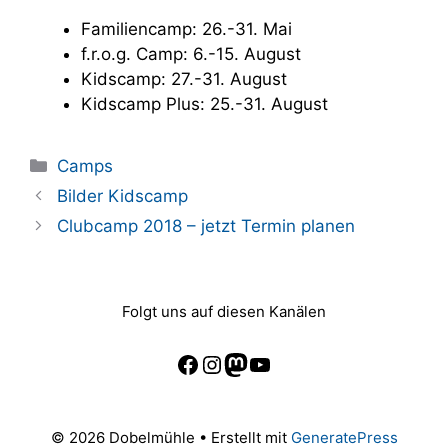
Familiencamp: 26.-31. Mai
f.r.o.g. Camp: 6.-15. August
Kidscamp: 27.-31. August
Kidscamp Plus: 25.-31. August
Kategorien
Camps
Bilder Kidscamp
Clubcamp 2018 – jetzt Termin planen
Folgt uns auf diesen Kanälen
Facebook
Instagram
Mastodon
YouTube
© 2026 Dobelmühle
• Erstellt mit
GeneratePress