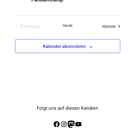
Vorherige
Heute
Veranstaltu
Nächste
Veranstaltungen
Kalender abonnieren
Folgt uns auf diesen Kanälen
Facebook
Instagram
Mastodon
YouTube