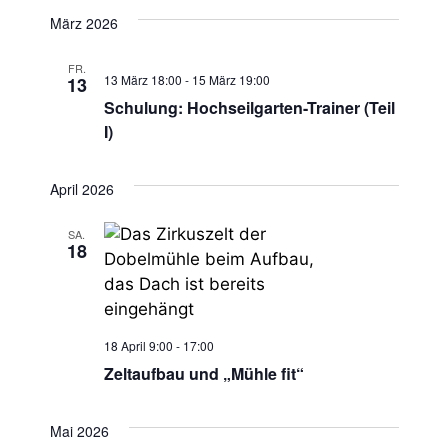
c
März 2026
h
FR.
13 März 18:00
-
15 März 19:00
13
t
Schulung: Hochseilgarten-Trainer (Teil
I)
e
n
April 2026
,
SA.
18
N
a
v
18 April 9:00
-
17:00
Zeltaufbau und „Mühle fit“
i
g
Mai 2026