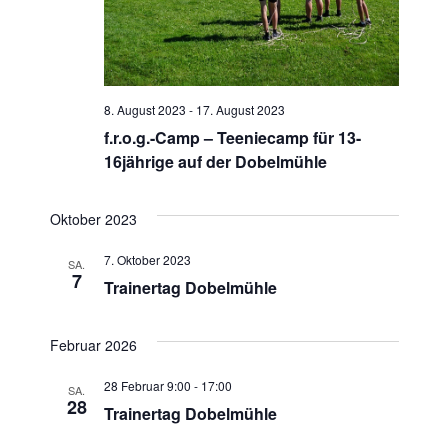
u
e
n
c
-
h
N
8. August 2023
-
17. August 2023
e
f.r.o.g.-Camp – Teeniecamp für 13-
a
16jährige auf der Dobelmühle
u
v
n
i
Oktober 2023
g
d
7. Oktober 2023
SA.
a
7
Trainertag Dobelmühle
A
t
n
i
Februar 2026
s
o
28 Februar 9:00
-
17:00
SA.
28
n
Trainertag Dobelmühle
i