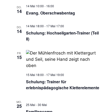
a
14 Mai 10:00
-
16:00
DO.
14
Evang. Oberschwabentag
t
14 Mai 18:00
-
17 Mai 17:00
i
DO.
14
Schulung: Hochseilgarten-Trainer (Teil
o
II)
n
FR.
15
15 Mai 18:00
-
17 Mai 19:00
Schulung: Trainer für
erlebnispädagogische Kletterelemente
MO.
25 Mai
-
30 Mai
25
Familiencamp